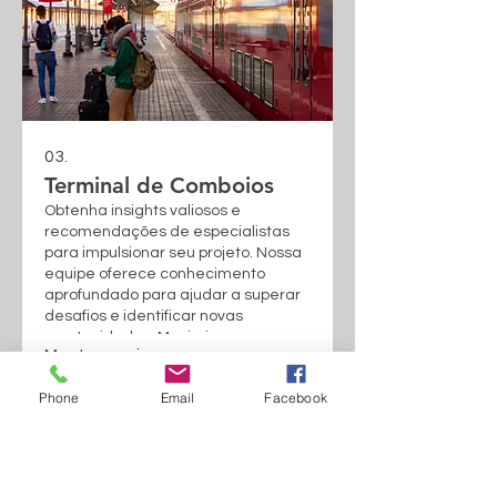
03.
Terminal de Comboios
Obtenha insights valiosos e
recomendações de especialistas
para impulsionar seu projeto. Nossa
equipe oferece conhecimento
aprofundado para ajudar a superar
desafios e identificar novas
oportunidades. Maximize seu
Mostrar mais
potencial com conselhos práticos e
aplicáveis. Tenha a tranquilidade de
Phone
Email
Facebook
contar com expertise comprovada.