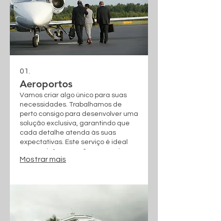
01.
Aeroportos
Vamos criar algo único para suas
necessidades. Trabalhamos de
perto consigo para desenvolver uma
solução exclusiva, garantindo que
cada detalhe atenda às suas
expectativas. Este serviço é ideal
para projetos que não se encaixam
Mostrar mais
em categorias padrão. Capturamos
a essência da sua visão para trazer
resultados excepcionais.