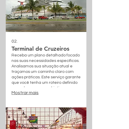
02.
Terminal de Cruzeiros
Receba um plano detalhado focado
nas suas necessidades específicas.
Analisamos sua situação atual e
traçamos um caminho claro com
ações práticas. Este serviço garante
que você tenha um roteiro definido
para alcançar seus objetivos.
Mostrar mais
Obtenha clareza e um caminho a
seguir com nossa abordagem
dedicada.