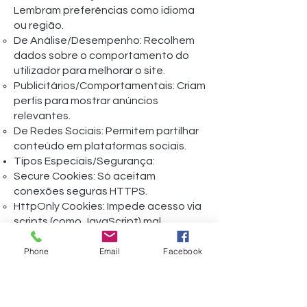
Lembram preferências como idioma
ou região.
De Análise/Desempenho: Recolhem
dados sobre o comportamento do
utilizador para melhorar o site.
Publicitários/Comportamentais: Criam
perfis para mostrar anúncios
relevantes.
De Redes Sociais: Permitem partilhar
conteúdo em plataformas sociais.
Tipos Especiais/Segurança:
Secure Cookies: Só aceitam
conexões seguras HTTPS.
HttpOnly Cookies: Impede acesso via
scripts (como JavaScript) mal
intencionados.
Phone
Email
Facebook
Zombie/Flash Cookies: Difíceis de
eliminar, voltam a surgir mesmo após
a exclusão.