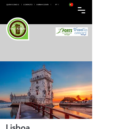
QUEM SOMOS
|
CONTACTO
|
A MINHA CONTA
​ | PT |
Lisboa