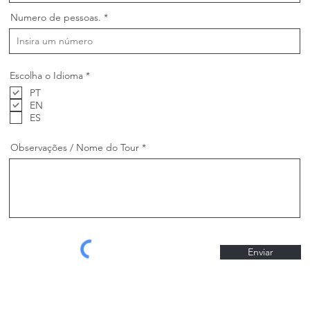
Numero de pessoas.
O
Escolha o Idioma
*
b
PT
r
i
EN
g
ES
a
t
ó
Observações / Nome do Tour
r
i
o
Enviar