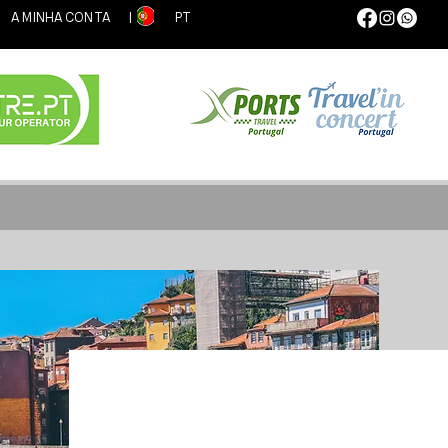
|
A MINHA CONTA
​ | PT